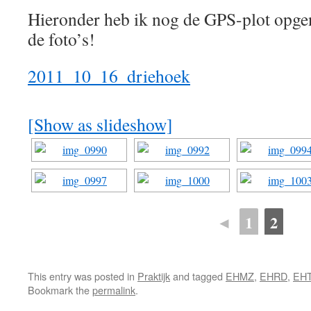
Hieronder heb ik nog de GPS-plot opge
de foto’s!
2011_10_16_driehoek
[Show as slideshow]
◄
1
2
This entry was posted in
Praktijk
and tagged
EHMZ
,
EHRD
,
EH
Bookmark the
permalink
.