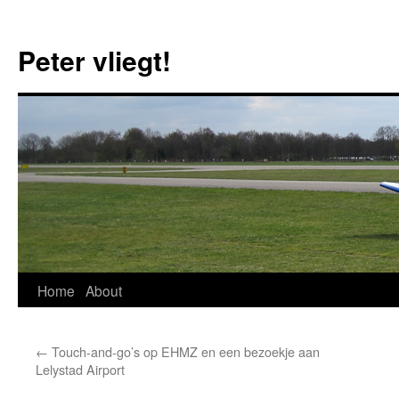
Skip
to
Peter vliegt!
content
Home
About
←
Touch-and-go’s op EHMZ en een bezoekje aan
Lelystad Airport