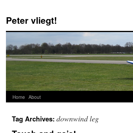
Skip
to
Peter vliegt!
content
Home
About
downwind leg
Tag Archives: