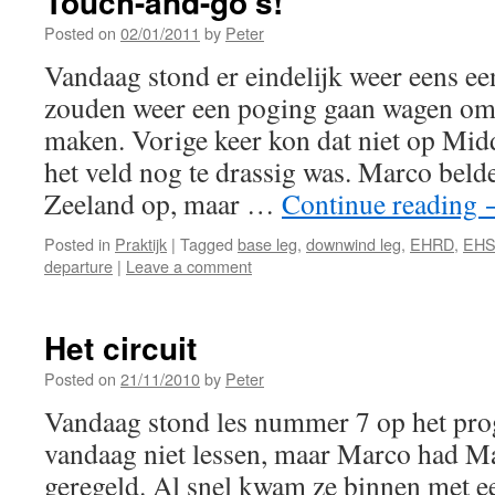
Touch-and-go’s!
Posted on
02/01/2011
by
Peter
Vandaag stond er eindelijk weer eens ee
zouden weer een poging gaan wagen om 
maken. Vorige keer kon dat niet op Mi
het veld nog te drassig was. Marco beld
Zeeland op, maar …
Continue reading
Posted in
Praktijk
|
Tagged
base leg
,
downwind leg
,
EHRD
,
EH
departure
|
Leave a comment
Het circuit
Posted on
21/11/2010
by
Peter
Vandaag stond les nummer 7 op het pr
vandaag niet lessen, maar Marco had Ma
geregeld. Al snel kwam ze binnen met ee