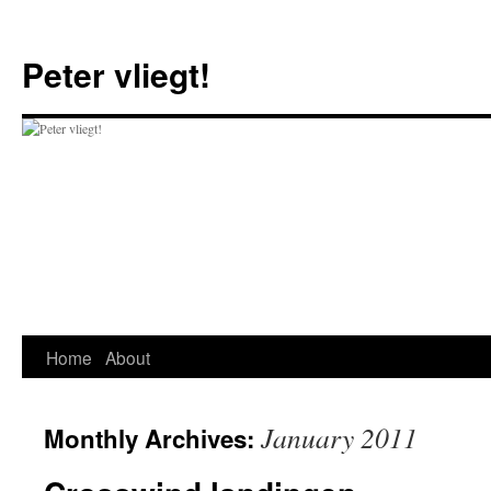
Skip
to
Peter vliegt!
content
Home
About
January 2011
Monthly Archives: