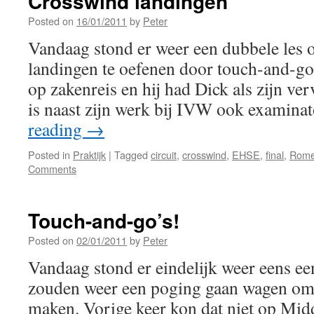
Crosswind landingen
Posted on
16/01/2011
by
Peter
Vandaag stond er weer een dubbele les
landingen te oefenen door touch-and-go
op zakenreis en hij had Dick als zijn ve
is naast zijn werk bij IVW ook examin
reading
→
Posted in
Praktijk
|
Tagged
circuit
,
crosswind
,
EHSE
,
final
,
Rome
Comments
Touch-and-go’s!
Posted on
02/01/2011
by
Peter
Vandaag stond er eindelijk weer eens ee
zouden weer een poging gaan wagen om 
maken. Vorige keer kon dat niet op Mi