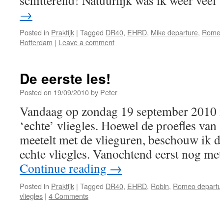
schitterend! Natuurlijk was ik weer vee
→
Posted in
Praktijk
|
Tagged
DR40
,
EHRD
,
Mike departure
,
Romeo
Rotterdam
|
Leave a comment
De eerste les!
Posted on
19/09/2010
by
Peter
Vandaag op zondag 19 september 2010 is
‘echte’ vliegles. Hoewel de proefles va
meetelt met de vlieguren, beschouw ik di
echte vliegles. Vanochtend eerst nog me
Continue reading
→
Posted in
Praktijk
|
Tagged
DR40
,
EHRD
,
Robin
,
Romeo depart
vliegles
|
4 Comments