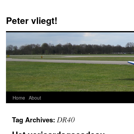
Skip
to
Peter vliegt!
content
Home
About
DR40
Tag Archives: