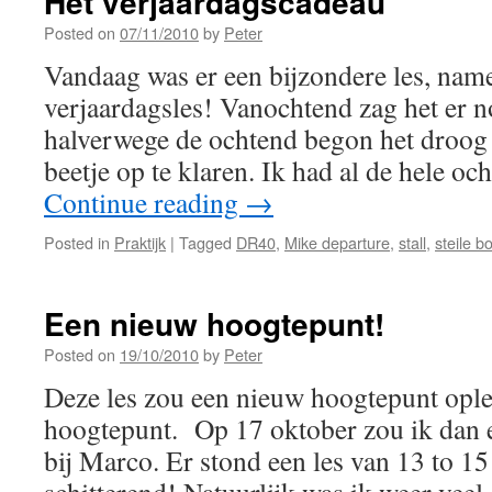
Het verjaardagscadeau
Posted on
07/11/2010
by
Peter
Vandaag was er een bijzondere les, name
verjaardagsles! Vanochtend zag het er no
halverwege de ochtend begon het droog
beetje op te klaren. Ik had al de hele o
Continue reading
→
Posted in
Praktijk
|
Tagged
DR40
,
Mike departure
,
stall
,
steile b
Een nieuw hoogtepunt!
Posted on
19/10/2010
by
Peter
Deze les zou een nieuw hoogtepunt oplev
hoogtepunt. Op 17 oktober zou ik dan e
bij Marco. Er stond een les van 13 to 15