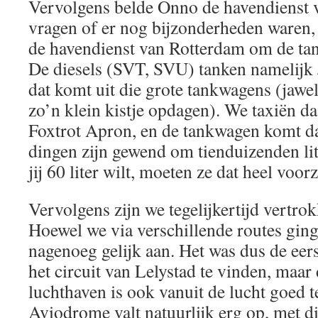
Vervolgens belde Onno de havendienst 
vragen of er nog bijzonderheden waren, t
de havendienst van Rotterdam om de tan
De diesels (SVT, SVU) tanken namelijk
dat komt uit die grote tankwagens (jawe
zo’n klein kistje opdagen). We taxiën d
Foxtrot Apron, en de tankwagen komt d
dingen zijn gewend om tienduizenden lite
jij 60 liter wilt, moeten ze dat heel voo
Vervolgens zijn we tegelijkertijd vertro
Hoewel we via verschillende routes gi
nagenoeg gelijk aan. Het was dus de eer
het circuit van Lelystad te vinden, maar
luchthaven is ook vanuit de lucht goed t
Aviodrome valt natuurlijk erg op, met di