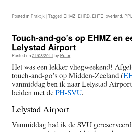
Posted in
Praktijk
|
Tagged
EHMZ
,
EHRD
,
EHTE
,
overland
,
PP
Touch-and-go’s op EHMZ en e
Lelystad Airport
Posted on
21/08/2011
by
Peter
Het was een lekker vliegweekend! Afgel
touch-and-go’s op Midden-Zeeland (
E
vanmiddag ben ik naar Lelystad Airport
beiden met de
PH-SVU
.
Lelystad Airport
Vanmiddag had ik de SVU gereserveerd 