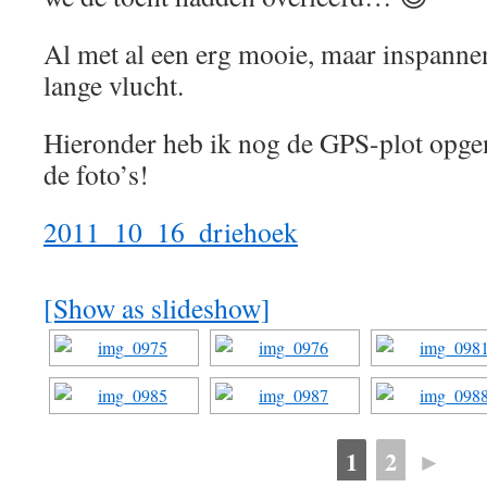
Al met al een erg mooie, maar inspanne
lange vlucht.
Hieronder heb ik nog de GPS-plot opge
de foto’s!
2011_10_16_driehoek
[Show as slideshow]
1
2
►