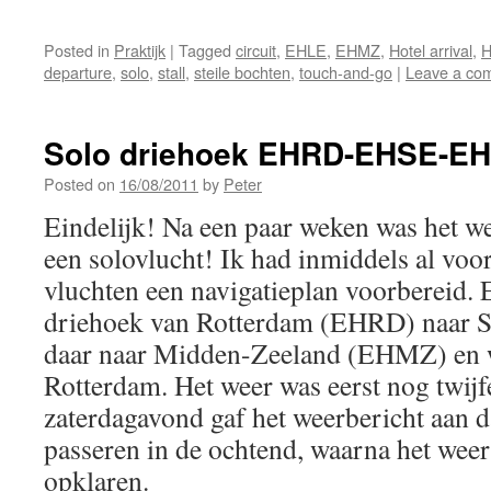
Posted in
Praktijk
|
Tagged
circuit
,
EHLE
,
EHMZ
,
Hotel arrival
,
H
departure
,
solo
,
stall
,
steile bochten
,
touch-and-go
|
Leave a co
Solo driehoek EHRD-EHSE-E
Posted on
16/08/2011
by
Peter
Eindelijk! Na een paar weken was het w
een solovlucht! Ik had inmiddels al voor
vluchten een navigatieplan voorbereid.
driehoek van Rotterdam (EHRD) naar 
daar naar Midden-Zeeland (EHMZ) en w
Rotterdam. Het weer was eerst nog twijf
zaterdagavond gaf het weerbericht aan d
passeren in de ochtend, waarna het we
opklaren.