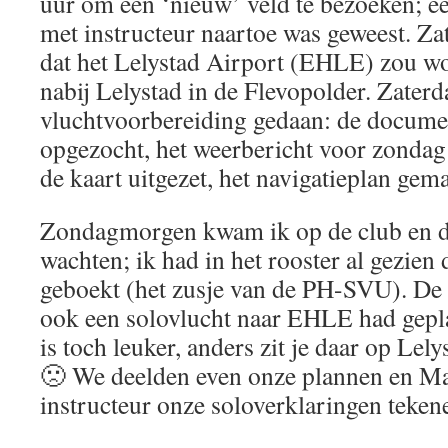
uur om een ‘nieuw’ veld te bezoeken; ee
met instructeur naartoe was geweest. Za
dat het Lelystad Airport (EHLE) zou wor
nabij Lelystad in de Flevopolder. Zater
vluchtvoorbereiding gedaan: de docum
opgezocht, het weerbericht voor zondag 
de kaart uitgezet, het navigatieplan gema
Zondagmorgen kwam ik op de club en da
wachten; ik had in het rooster al gezien
geboekt (het zusje van de PH-SVU). De v
ook een solovlucht naar EHLE had gepl
is toch leuker, anders zit je daar op Le
🙁 We deelden even onze plannen en Mar
instructeur onze soloverklaringen teken