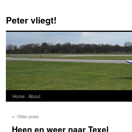
Skip
to
Peter vliegt!
content
Home
About
←
Older posts
Heen en weer naar Texel