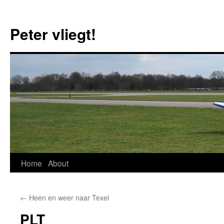
Skip
to
Peter vliegt!
content
Home
About
←
Heen en weer naar Texel
PLT